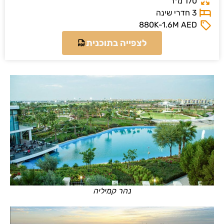
8
צפייה בתוכנית
נהר קמיליה