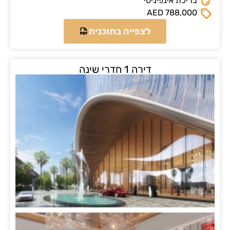
י
צפייה בתוכנית
רה 1 חדרי שינה